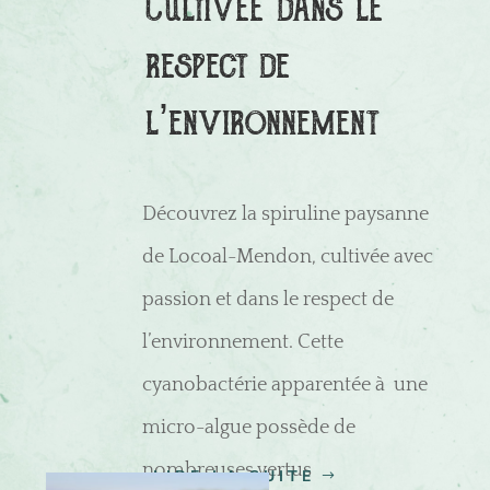
Cultivee dans le
respect de
l’environnement
Découvrez la spiruline paysanne
de Locoal-Mendon, cultivée avec
passion et dans le respect de
l’environnement. Cette
cyanobactérie apparentée à une
micro-algue possède de
nombreuses vertus
LIRE LA SUITE