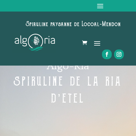
Spiruline paysanne de Locoal-Mendon
Algo-Ria
SPIRULINE DE LA RIA
D’ETEL