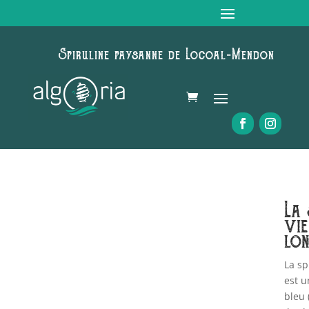
Spiruline paysanne de Locoal-Mendon
La 
vie
lon
La sp
est u
bleu 