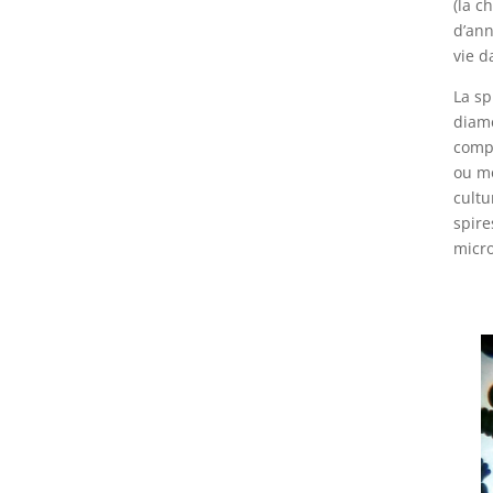
(la c
d’ann
vie d
La sp
diamè
compo
ou mo
cultu
spire
micr