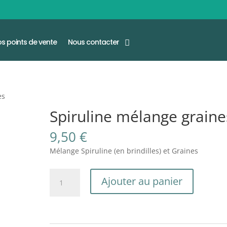
s points de vente
Nous contacter
es
Spiruline mélange graine
9,50
€
Mélange Spiruline (en brindilles) et Graines
quantité
Ajouter au panier
de
Spiruline
mélange
graines