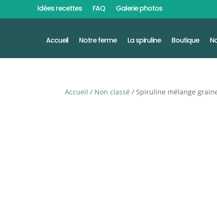
Idées recettes
FAQ
Galerie photos
Accueil
Notre ferme
La spiruline
Boutique
No
Accueil
/
Non classé
/ Spiruline mélange grain