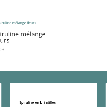
iruline mélange
eurs
00
€
Spiruline en brindilles